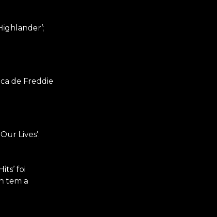
Highlander’;
ica de Freddie
Our Lives’;
ts’ foi
n tem a