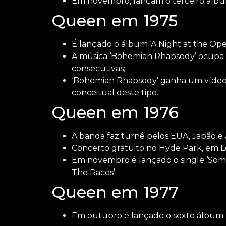
Em novembro, lançam o terceiro álbum
Queen em 1975
É lançado o álbum ‘A Night at the Oper
A música ‘Bohemian Rhapsody’ ocupa a
consecutivas;
‘Bohemian Rhapsody’ ganha um vídeo p
conceitual deste tipo.
Queen em 1976
A banda faz turnê pelos EUA, Japão e 
Concerto gratuito no Hyde Park, em L
Em novembro é lançado o single ‘Some
The Races’.
Queen em 1977
Em outubro é lançado o sexto álbum: 