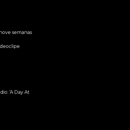
 nove semanas
ideoclipe
io: ‘A Day At