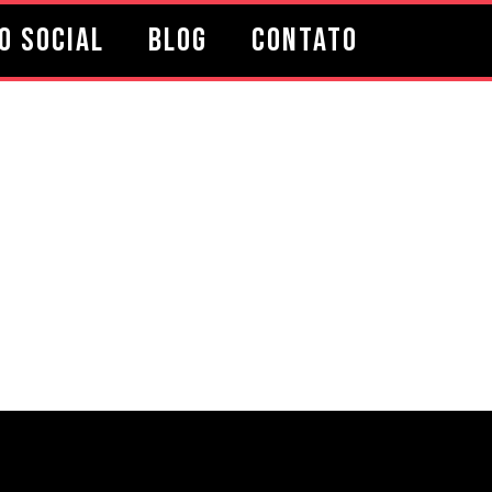
o Social
Blog
Contato
 fim de uma das
 do mundo