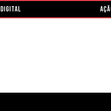
Digital
Açã
 Queen: do início ao
e rock mais icônicas