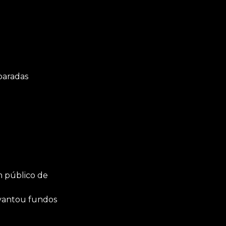
paradas
m público de
evantou fundos