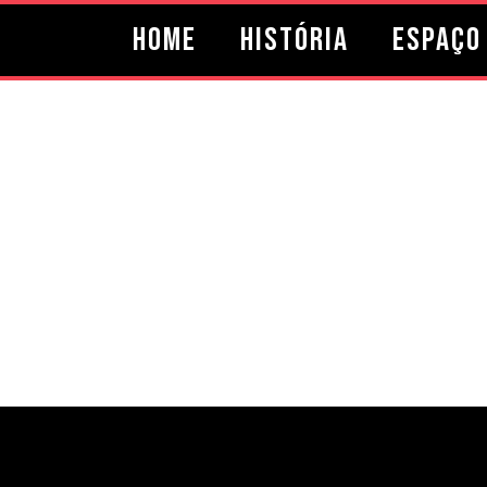
Home
História
Espaço 
Linha do tempo
bandas d